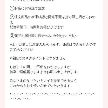
①お店にお電話で注文
②注文商品の在庫確認と配達手配を折り返し店からお伝
え
配達希望日・時間帯お選び頂けます
③商品お届け時に現金のみで代金をお支払い
※土・日曜日は注文のみ承ります。発送はできませんので
ご了承ください
※宅配でのキクポイントはつきません
しばらくの間、ご不便をおかけしますが
何卒ご理解賜りますようお願い申し上げます。
みなさまのなりたいキレイを提案できるよう
これからもお手伝いさせていただきます。
*･∴∵･*･∴∵･*･∴∵･*･∴∵･*･∴∵･*･∴∵･*･∴∵･*･
∴∵･*･∴∵･