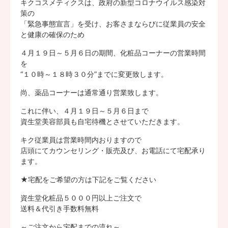
キクコスメティクスは、政府の新型コロナウイルス感染対
策の
「緊急事態宣言」を受け、お客さまならびに従業員の安全
と健康の確保のため
４月１９日～５月６日の期間、化粧品コーナーの営業時間
を
“
１０時～１８時３０分
”までに変更致します。
尚、薬品コーナーは通常通り営業致します。
これに伴い、４月１９日～５月６日まで
資生堂美容部員も自宅待機とさせていただきます。
キク従業員は営業時間内おりますので
店頭にてカウンセリング・販売及び、お電話にて宅配承り
ます。
★宅配をご希望の方は下記をご覧ください
資生堂化粧品５０００円以上ご注文で
送料＆代引き手数料無料
～ご注文から宅配までの流れ～